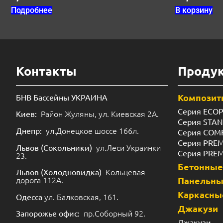
Подробнее
В корзину
Контакты
Проду
Композит
БНВ Бассейны УКРАИНА
Серия ECO
Район Жуляны, ул. Киевская 2А.
Киев:
Серия STA
ул.Донецкое шоссе 166л.
Днепр:
Серия COM
Серия PRE
ул.Леси Украинки
Львов (Сокольники)
Серия PRE
23.
Бетонные
Кольцевая
Львов (Холодновидка)
дорога 112А.
Панельн
Каркасны
ул. Балковская, 161.
Одесса
Джакузи
пр.Соборный 92.
Запорожье офис:
Джакузи