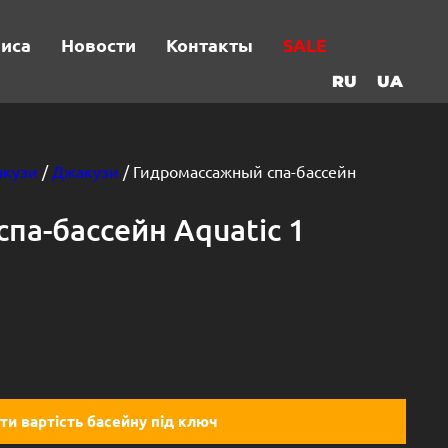
виса
Новости
Контакты
SALE
RU
UA
кузи
/
Джакузи
/ Гидромассажный спа-бассейн
па-бассейн Aquatic 1
ти вартість басейну під ключ