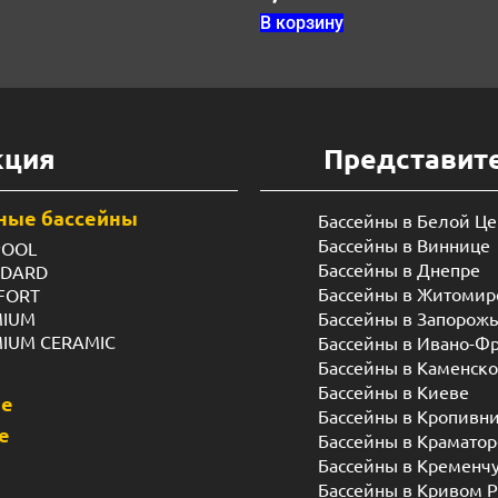
В корзину
кция
Представит
ные бассейны
Бассейны в Белой Ц
Бассейны в Виннице
POOL
Бассейны в Днепре
NDARD
Бассейны в Житомир
FORT
MIUM
Бассейны в Запорож
MIUM CERAMIC
Бассейны в Ивано-Ф
Бассейны в Каменск
Бассейны в Киеве
ые
Бассейны в Кропивн
е
Бассейны в Краматор
Бассейны в Кременч
Бассейны в Кривом Р