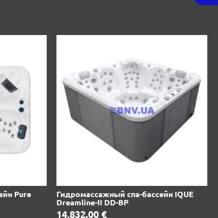
ейн Pure
Гидромассажный спа-бассейн IQUE
Dreamline-II DD-BP
14,832.00
€