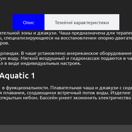
Опис
Технічні характеристики
ательной зоны и джакузи. Чаша предназначена для терапе
, специализирующиеся на восстановлении опорно-двигате
ров.
ерландах. В чаше установлено американское оборудование
ую воду. Мягкий воздушный и гидромассаж подаются в ча
л в виде индивидуальных настроек.
quatic 1
1 в функциональности. Плавательная чаша и джакузи с с
 плавания, создающими встречный поток воды. Изделие у
 открытым небом. Бассейн умеет экономить электричество