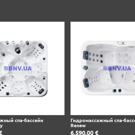
жный спа-бассейн
Гидромассажный спа-басс
oy
Renew
€
6,590.00
€