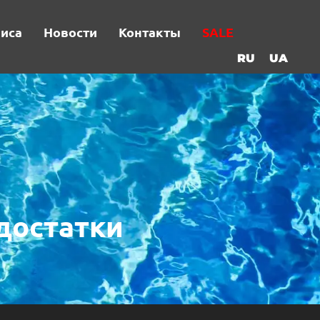
виса
Новости
Контакты
SALE
RU
UA
достатки