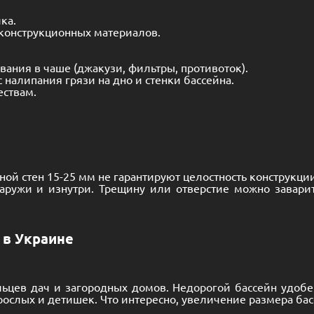
ка.
 конструкционных материалов.
ания в чаше (джакузи, фильтры, противоток).
 налипания грязи на дно и стенки бассейна.
ествам.
ой стен 15-25 мм не гарантируют целостность конструкци
аружи и изнутри. Трещину или отверстие можно завари
 в Украине
льцев дач и загородных домов.
Недорогой бассейн
удобен
зрослых и детишек. Что интересно, увеличение размера ба