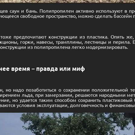
цев саун и бань. Полипропилен активно используют в пр
ющееся свободное пространство, можно сделать бассейн 
и тоже предпочитают конструкции из пластика. Опять ж
кционы, горки, навесы, трамплины, лестницы и перила. 
конструкции из полипропилена легко модернизировать.
нее время – правда или миф
, но надо позаботиться о сохранении положительной т
ширением льда, при замерзании, решаются народными ме
шение, но удается таким способом сохранить пластиковы
аются условия эксплуатации, долговечность и финансовы