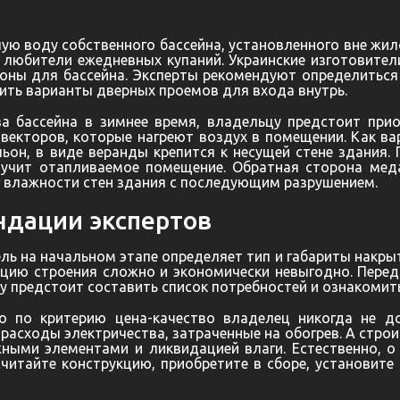
лую воду собственного бассейна, установленного вне жи
 любители ежедневных купаний. Украинские изготовител
оны для бассейна. Эксперты рекомендуют определиться 
ить варианты дверных проемов для входа внутрь.
а бассейна в зимнее время, владельцу предстоит при
нвекторов, которые нагреют воздух в помещении. Как ва
льон
, в виде веранды крепится к несущей стене здания
учит отапливаемое помещение. Обратная сторона меда
влажности стен здания с последующим разрушением.
ндации экспертов
ль на начальном этапе определяет тип и габариты накры
укцию строения сложно и экономически невыгодно. Пере
у предстоит составить список потребностей и ознакомит
о по критерию цена-качество владелец никогда не до
расходы электричества, затраченные на обогрев. А стр
ными элементами и ликвидацией влаги. Естественно, о
читайте конструкцию, приобретите в сборе, установи