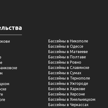
ельства
Бассейны в Никополе
ркови
Бассейны в Одессе
Бассейны в Матвееве
Бассейны в Полтаве
е
Бассейны в Ровно
ье
Бассейны в Славянске
ранковске
Бассейны в Сумах
ом
Бассейны в Тернополе
Бассейны в Ужгороде
ицком
Бассейны в Харкове
ске
Бассейны в Херсоне
ге
Бассейны в Хмельницком
оге
Бассейны в Черкассах