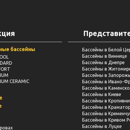
кция
Представит
ные бассейны
Бассейны в Белой Це
Бассейны в Виннице
POOL
Бассейны в Днепре
NDARD
Бассейны в Житомир
FORT
MIUM
Бассейны в Запорож
MIUM CERAMIC
Бассейны в Ивано-Ф
Бассейны в Каменск
Бассейны в Киеве
е
Бассейны в Кропивн
е
Бассейны в Краматор
Бассейны в Кременчу
Бассейны в Кривом Р
Бассейны в Луцке
дровах