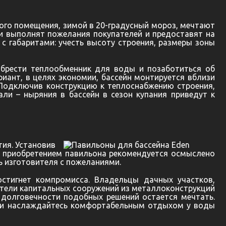
лого помещения, зимой в 20-градусный мороз, мечтают
и выполнят пожелания покупателей и предоставят на
с габаритами: учесть высоту строения, размеры зоны
обрести теплообменник для воды и позаботиться об
риант, в целях экономии, бассейн монтируется вблизи
. Подключив конструкцию к теплоснабжению строения,
ли – ныряния в бассейн в сезон купания приведут к
тия. Установив
д приобретением павильона рекомендуется осмыслено
ь изготовителя с пожеланиями.
стигнет компромисса. Владельцы дачных участков,
оители капитальных сооружений из металлоконструкций
 долговечности подобных решений остается мечтать.
те и наслаждайтесь комфортабельным отдыхом у воды