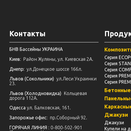
Контакты
Проду
БНВ Бассейны УКРАИНА
Композит
Серия ECO
Киев:
Район Жуляны, ул. Киевская 2А.
Серия STA
Днепр:
ул.Донецкое шоссе 166л.
Серия COM
Серия PRE
Львов (Сокольники)
ул.Леси Украинки
Серия PRE
23.
Бетонные
Львов (Холодновидка)
Кольцевая
дорога 112А.
Панельны
Каркасны
Одесса
ул. Балковская, 161.
Джакузи
Запорожье офис:
пр.Соборный 92.
Джакузи
ГОРЯЧАЯ ЛИНИЯ
: 0-800-502-901
Купели на 