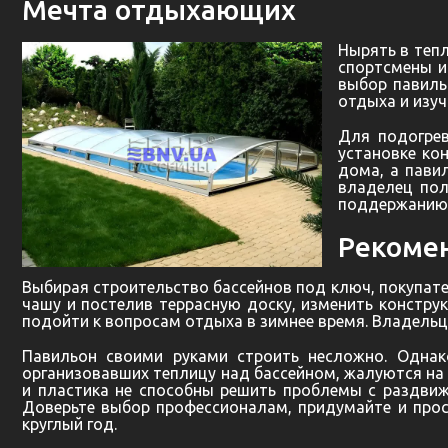
Мечта отдыхающих
Нырять в теп
спортсмены и
выбор павиль
отдыха и изуч
Для подогрев
установке ко
дома, а
пави
владелец пол
поддержанию 
Рекоме
Выбирая строительство бассейнов под ключ, покупате
чашу и постелив террасную доску, изменить констр
подойти к вопросам отдыха в зимнее время. Владельц
Павильон своими руками строить несложно. Однак
организовавших теплицу над бассейном, жалуются на 
и пластика не способны решить проблемы с раздвиж
Доверьте выбор профессионалам, придумайте и прос
круглый год.