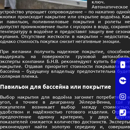
ключ.
Автоматическое
устройство упрощает сопровождение – по нажатию одной
кнопки происходит накрытие или открытие водоёма. Как
и павильон, поливиниловые покрытия и ролеты не
допустят проникновение пыли с мусором в воду, сохранят
температуру в водоёме и предоставят защиту вне сезона
купания. Отсутствие жесткости в накрытии – недостаток,
однако стоимость покупки снизит негативные эмоции.
При желании получить надежное покрытие, способное
выдержать на поверхности грузовой автомобиль,
эксперты компании Б.Н.В. рекомендуют купить батутное
накрытие. Отдавая приоритет стоимости покрывала для
бассейна – будущему владельцу предпочтительна будет
солярная пленка.
Павильон для бассейна или покрытие
Выбор накрытия для водоёма загоняет потребителя в
угол, а точнее в диаграмму Эйлера-Венна, где у
покупателя возникает выбор между стоимостью,
удобством и надёжностью готового изделия. Отдавая
предпочтение одному критерию, у двух других
показателей снижается количество достоинств. Эксперты
рекомендуют найти золотую середину и, совершив