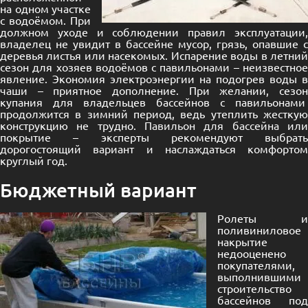
на одном участке
с водоёмом. При
должном уходе и соблюдении правил эксплуатации,
владелец не увидит в бассейне мусор, грязь, опавшие с
деревья листья или насекомых. Испарение воды в летний
сезон для хозяев водоёмов с павильонами – неизвестное
явление. Экономия электроэнергии на подогрев воды в
чаши – приятное дополнение. При желании, сезон
купания для владельцев бассейнов с павильонами
продолжится в зимний период, ведь утеплить жесткую
конструкцию не трудно.
Павильон для бассейна
или
покрытие – эксперты рекомендуют выбрать
дорогостоящий вариант и наслаждаться комфортом
круглый год.
Бюджетный вариант
Ролеты и
поливиниловое
накрытие
недооценено
покупателями,
выполнившими
строительство
бассейнов под