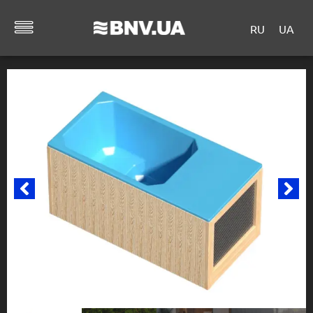
RU
UA