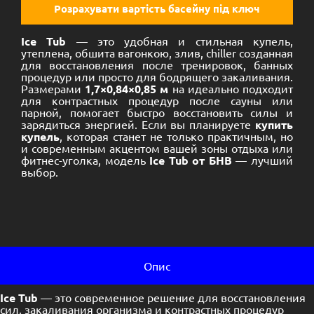
Розрахувати вартість басейну під ключ
Ice Tub
— это удобная и стильная купель,
утеплена, обшита вагонкою, злив, chiller созданная
для восстановления после тренировок, банных
процедур или просто для бодрящего закаливания.
Размерами
1,7
×
0,84
×
0,85 м
на идеально подходит
для контрастных процедур после сауны или
парной, помогает быстро восстановить силы и
зарядиться энергией. Если вы планируете
купить
купель
, которая станет не только практичным, но
и современным акцентом вашей зоны отдыха или
фитнес-уголка, модель
Ice Tub от БНВ
— лучший
выбор.
Опис
Ice Tub
— это современное решение для восстановления
сил, закаливания организма и контрастных процедур