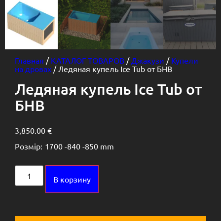
Главная
/
КАТАЛОГ ТОВАРОВ
/
Джакузи
/
Купели
на дровах
/ Ледяная купель Ice Tub от БНВ
Ледяная купель Ice Tub от
БНВ
3,850.00
€
Розмір:
1700 -
840 -
850 mm
Alternative:
В корзину