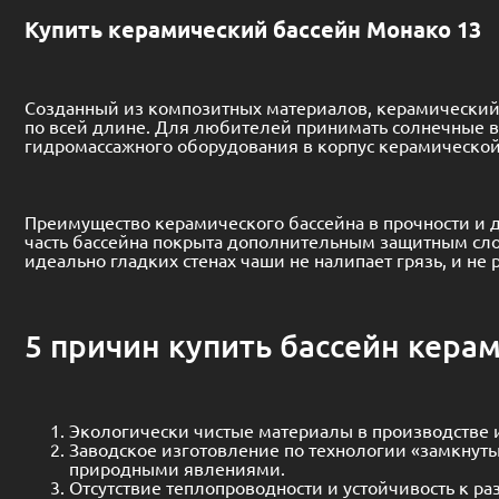
Преимущество керамического бассейна в прочности и д
часть бассейна покрыта дополнительным защитным сло
идеально гладких стенах чаши не налипает грязь, и не 
5 причин купить бассейн кера
Экологически чистые материалы в производстве и
Заводское изготовление по технологии «замкнут
природными явлениями.
Отсутствие теплопроводности и устойчивость к р
Покрытие 3D Ultra – имитация дна мирового океа
Габариты, привлекательный вид и функциональнос
Мы предлагаем широкий ассортимент керамических басс
люксовых бассейнов: (
Монако
,
Атлантида
,
Гольф
,
Корси
Керамические бассейны, изготовленные по французск
максимальное качество и оборудование для этих бассе