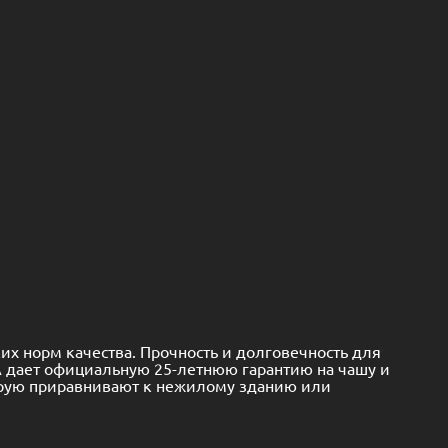
х норм качества. Прочность и долговечность для
A дает официальную 25-летнюю гарантию на чашу и
торую приравнивают к нежилому зданию или
ешним видом. У 13-метровой чаши плавательная зона
льные диванчики по углам бассейна. Монтаж