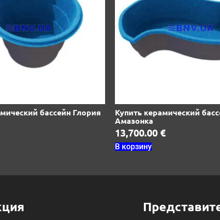
амический бассейн Глория
Купить керамический басс
Амазонка
13,700.00
€
В корзину
кция
Представит
ные бассейны
Бассейны в Белой Ц
Бассейны в Виннице
POOL
Бассейны в Днепре
NDARD
Бассейны в Житомир
FORT
MIUM
Бассейны в Запорож
MIUM CERAMIC
Бассейны в Ивано-Ф
Бассейны в Каменск
Бассейны в Киеве
ые