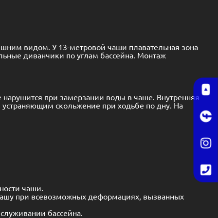
е нарушится при замерзании воды в чаше. Внутренняя
 устраняющим скольжение при ходьбе по дну. На
ности чаши.
 чашу при всевозможных деформациях, вызванных
бслуживании бассейна.
ненной водой чаше.
анием без потери прочности и долговечности.
рия
,
Лотос
,
Купель
,
Мараж
,
Ромашка
), до шикарных
лантик
,
Версаль
,
Женева
,
Гидропарк
,
Амазонка
).
е Украины. Мы предлагаем нашим клиентам