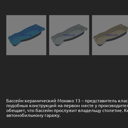
Бассейн керамический Монако 13 – представитель клас
подобных конструкций на первом месте у производите
обещает, что бассейн прослужит владельцу столетие.
автомобильному гаражу.
Купить керамический бассейн Монако 13
Созданный из композитных материалов, керамический 
по всей длине. Для любителей принимать солнечные в
гидромассажного оборудования в корпус керамической