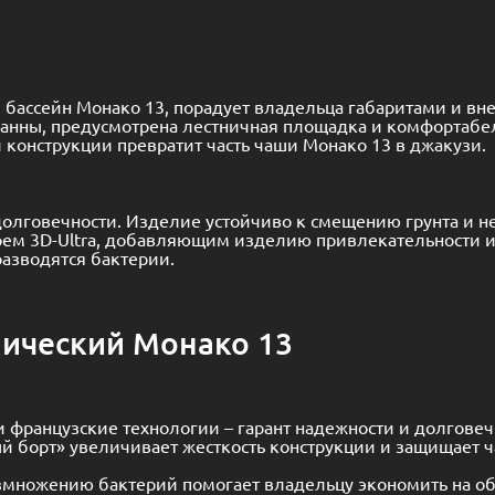
олговечности. Изделие устойчиво к смещению грунта и н
ем 3D-Ultra, добавляющим изделию привлекательности и
разводятся бактерии.
мический Монако 13
 французские технологии – гарант надежности и долговеч
ый борт» увеличивает жесткость конструкции и защищает
азмножению бактерий помогает владельцу экономить на о
на добавляет объемности и красоты внешнему виду напол
ть – бассейн легко оснащается дополнительным оборудов
ейнов, начиная с детских бассейнов (
Калипсо
,
Бали
,
Гло
ка
,
Мустанг
,
Феникс
,
Олимпик
,
Аквапарк
,
Корвет
,
Парус
,
Ат
ой технологии, являются самыми качественными на рынк
йнов, а также реализацию под ключ.