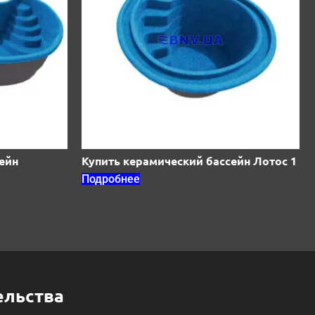
ейн
Купить керамический бассейн Лотос 1
Подробнее
ельства
Бассейны в Никополе
еркови
Бассейны в Одессе
Бассейны в Матвееве
Бассейны в Полтаве
е
Бассейны в Ровно
ье
Бассейны в Славянске
ранковске
Бассейны в Сумах
ом
Бассейны в Тернополе