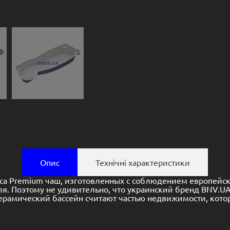
Опис
Технічні характеристики
са Premium чаш, изготовленных с соблюдением европейски
ля. Поэтому не удивительно, что украинский бренд BNV.U
 Керамический бассейн считают частью недвижимости, ко
бассейн Монако 13, порадует владельца габаритами и вн
анны, предусмотрена лестничная площадка и комфортабе
 конструкции превратит часть чаши Монако 13 в
джакузи
.