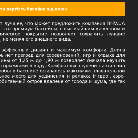
ти вартість басейну під ключ
 лучшее, что может предложить компания BNV.UA
– это премиум бассейны, с высочайшим качеством и
мическое покрытие позволяет сохранить лучшие
, не меняя его внешнего вида.
о эффектный дизайн и максимум комфорта. Длина
рь нет преград для соревнований, игр и отдыха для
ны от 1,25 м до 1,90 м позволяет сначала научить
ся прыжками в воду. Комфортные ступени с анти-слип
тобы в бассейне оставалось максимум плавательной
ьное место для уединения и релакса (гидро-, аэро-
еобитаемый остров вдалеке от города и шума, где так