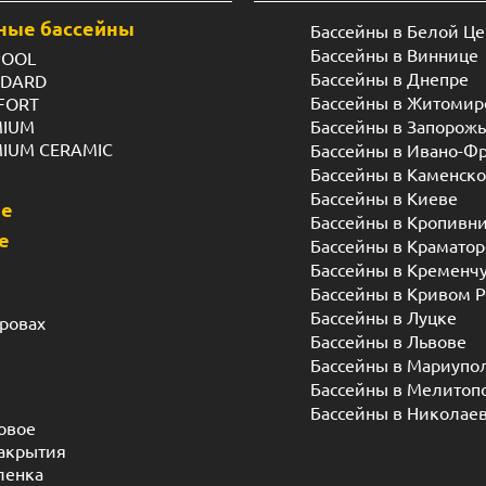
Бассейны в Кропивн
е
Бассейны в Краматор
Бассейны в Кременч
Бассейны в Кривом Р
Бассейны в Луцке
дровах
Бассейны в Львове
Бассейны в Мариупо
Бассейны в Мелитоп
Бассейны в Николае
овое
акрытия
ленка
 системы
 доска
я крошка