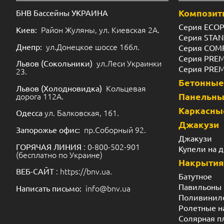
Каркасны
ул. Балковская, 161.
Одесса
Джакузи
пр.Соборный 92.
Запорожье офис:
Джакузи
: 0-800-502-901
ГОРЯЧАЯ ЛИНИЯ
Купели на 
(бесплатно по Украине)
Накрытия
: https://bnv.ua.
ВЕБ-САЙТ
Батутное
Павильоны
info@bnv.ua
Написать письмо:
Поливинил
Ролетные н
Солярная п
Навесные
Террасная
Мраморна