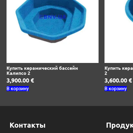
Купить керамический бассейн
Купить кер
Калипсо 2
2
3,900.00
€
3,600.00
€
В корзину
В корзину
Контакты
Проду
Композит
БНВ Бассейны УКРАИНА
Серия ECO
Район Жуляны, ул. Киевская 2А.
Киев:
Серия STA
ул.Донецкое шоссе 166л.
Днепр:
Серия COM
Серия PRE
ул.Леси Украинки
Львов (Сокольники)
Серия PRE
23.
Бетонные
Кольцевая
Львов (Холодновидка)
дорога 112А.
Панельн