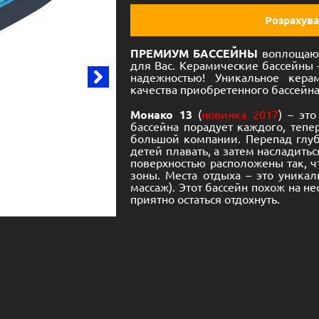
Розрахува
ПРЕМИУМ БАССЕЙНЫ
воплощают
для Вас. Керамические бассейны 
надежностью! Уникальное кера
качества приобретенного бассейна
Монако
13
(
новинка 2017
) – эт
бассейна порадует каждого, тепе
большой компании. Перепад глуби
детей плавать, а затем насладить
поверхностью расположены так, ч
зоны. Места отдыха – это уникал
массаж). Этот бассейн похож на н
приятно остаться отдохнуть.