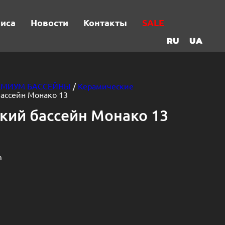
виса
Новости
Контакты
SALE
RU
UA
ЕМИУМ БАССЕЙНЫ
/
Керамические
бассейн Монако 13
кий бассейн Монако 13
m