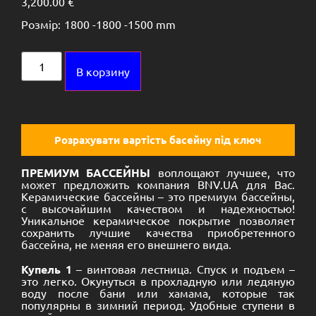
3,200.00
€
Розмір:
1800 -
1800 -
1500 mm
Alternative:
В корзину
Розрахувати вартість басейну під ключ
ПРЕМИУМ БАССЕЙНЫ
воплощают лучшее, что
может предложить компания BNV.UA для Вас.
Керамические бассейны – это премиум бассейны,
с высочайшим качеством и надежностью!
Уникальное керамическое покрытие позволяет
сохранить лучшие качества приобретенного
бассейна, не меняя его внешнего вида.
Купель 1
– винтовая лестница. Спуск и подъем –
это легко. Окунуться в прохладную или ледяную
воду после бани или хамама, которые так
популярны в зимний период. Удобные ступени в