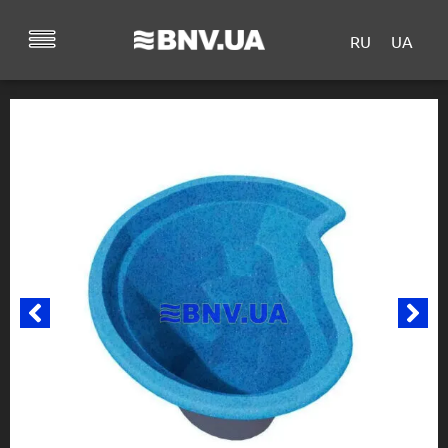
RU
UA