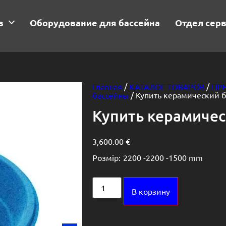
в
Оборудование для бассейна
Отдел сер
Главная
/
КАТАЛОГ ТОВАРОВ
/
ПР
бассейны
/ Купить керамический б
Купить керамичес
3,600.00
€
Розмір:
2200 -
2200 -
1500 mm
Alternative:
В корзину