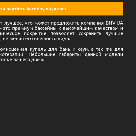
ти вартість басейну під ключ
 лучшее, что может предложить компания BNV.UA
– это премиум бассейны, с высочайшим качеством и
мическое покрытие позволяет сохранить лучшие
, не меняя его внешнего вида.
олноценная купель для бань и саун, а так же для
отерапии. Небольшие габариты данной модели
голке вашего дома.