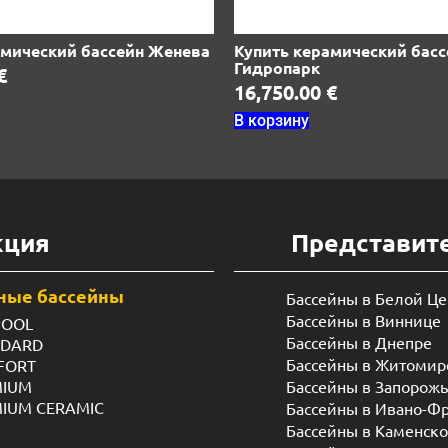
амический бассейн Женева
Купить керамический басс
Гидропарк
€
16,750.00
€
В корзину
кция
Представит
ные бассейны
Бассейны в Белой Ц
Бассейны в Виннице
POOL
Бассейны в Днепре
NDARD
Бассейны в Житомир
FORT
MIUM
Бассейны в Запорож
MIUM CERAMIC
Бассейны в Ивано-Ф
Бассейны в Каменск