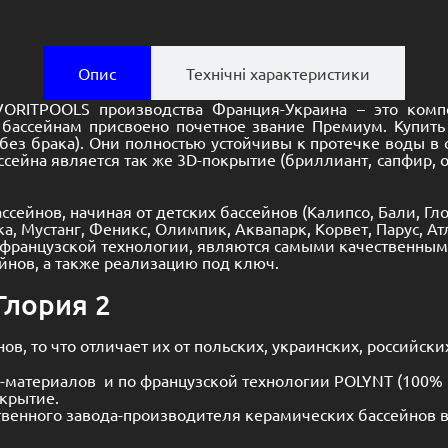
Опис
Технічні характеристики
AVORITPOOLS производства Франция-Украина – это ком
бассейнам присвоено почетное звание Премиум. Купить
без брака). Они полностью устойчивы к протечке воды в 
ссейна является так же 3D-покрытие (бриллиант, сапфир,
ейнов, начиная от детских бассейнов (
Калипсо
,
Бали
,
Гл
ка
,
Мустанг
,
Феникс
,
Олимпик
,
Аквапарк
,
Корвет
,
Парус
,
Ат
о французской технологии, являются самыми качественны
йнов, а также реализацию под ключ.
Глория 2
 то что отличает их от польских, украинских, российски
-материалов и по французской технологии POLYNT (100% к
крытие.
твенного завода-производителя керамических бассейнов в