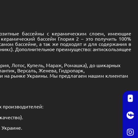
позитные бассейны с керамическим слоем, имеющие
 керамический бассейн Глория 2 – это получить 100%
самом бассейне, а так же подходят и для содержания в
 оникс). Дополнительное преимущество: антискользящее
ория
,
Лотос
,
Купель
,
Мараж
,
Ромашка
), до шикарных
лантик
,
Версаль
,
Женева
,
Гидропарк
,
ми на рынке Украины. Мы предлагаем нашим клиентам
х производителей:
ачество).
 Украине.