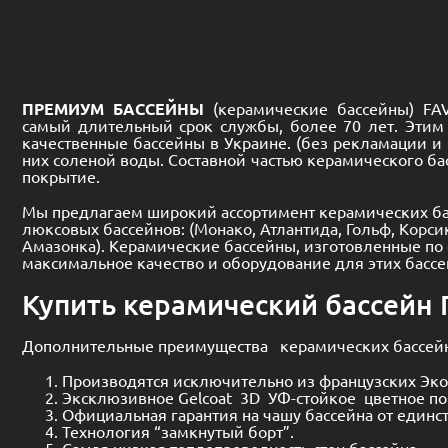
ПРЕМИУМ БАССЕЙНЫ
(керамические бассейны) F
самый длительный срок службы, более 70 лет. Этим 
качественные бассейны в Украине. (без рекламации и 
них соленой воды. Составной частью керамического ба
покрытие.
Мы предлагаем широкий ассортимент керамических басс
люксовых бассейнов: (
Монако
,
Атлантида
,
Гольф
,
Корси
Амазонка
). Керамические бассейны, изготовленные п
максимальное качество и оборудование для этих бассе
Купить керамический бассейн 
Дополнительные преимущества керамических бассейнов,
Производятся исключительно из французских Эко
Эксклюзивное Gelcoat 3D УФ-стойкое цветное по
Официальная гарантия на чашу бассейна от единс
Технология “замкнутый борт”.
Самая низкая теплопроводность стен бассейна.