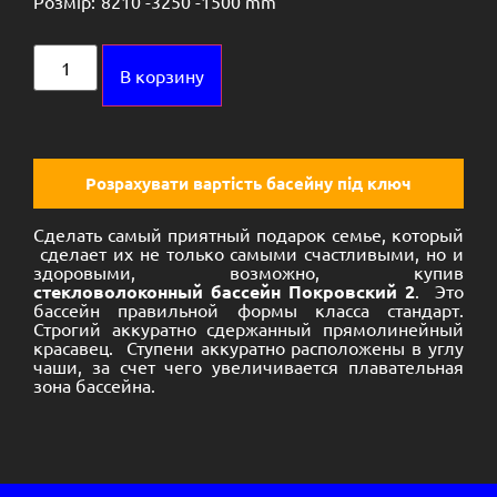
Розмір:
8210 -
3250 -
1500 mm
Alternative:
В корзину
Розрахувати вартість басейну під ключ
Сделать самый приятный подарок семье, который
сделает их не только самыми счастливыми, но и
здоровыми, возможно, купив
стекловолоконный бассейн Покровский 2
. Это
бассейн правильной формы класса стандарт.
Строгий аккуратно сдержанный прямолинейный
красавец. Ступени аккуратно расположены в углу
чаши, за счет чего увеличивается плавательная
зона бассейна.