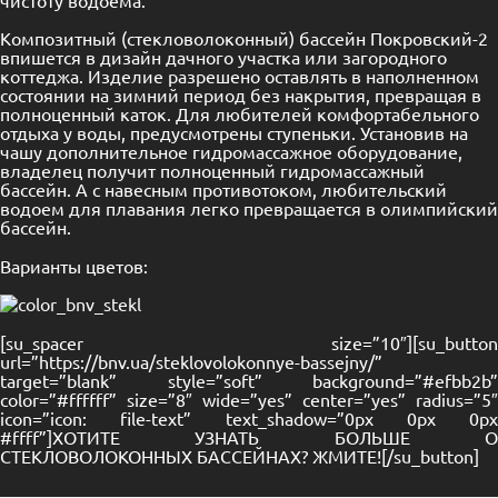
Композитный (стекловолоконный) бассейн Покровский-2
впишется в дизайн дачного участка или загородного
коттеджа. Изделие разрешено оставлять в наполненном
состоянии на зимний период без накрытия, превращая в
полноценный каток. Для любителей комфортабельного
отдыха у воды, предусмотрены ступеньки. Установив на
чашу дополнительное гидромассажное оборудование,
владелец получит полноценный гидромассажный
бассейн. А с навесным противотоком, любительский
водоем для плавания легко превращается в олимпийский
бассейн.
Варианты цветов:
[su_spacer size=”10″][su_button
url=”https://bnv.ua/steklovolokonnye-bassejny/”
target=”blank” style=”soft” background=”#efbb2b”
color=”#ffffff” size=”8″ wide=”yes” center=”yes” radius=”5″
icon=”icon: file-text” text_shadow=”0px 0px 0px
#ffff”]ХОТИТЕ УЗНАТЬ БОЛЬШЕ О
СТЕКЛОВОЛОКОННЫХ БАССЕЙНАХ? ЖМИТЕ![/su_button]