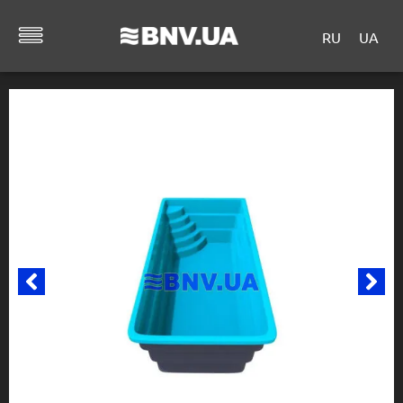
RU
UA