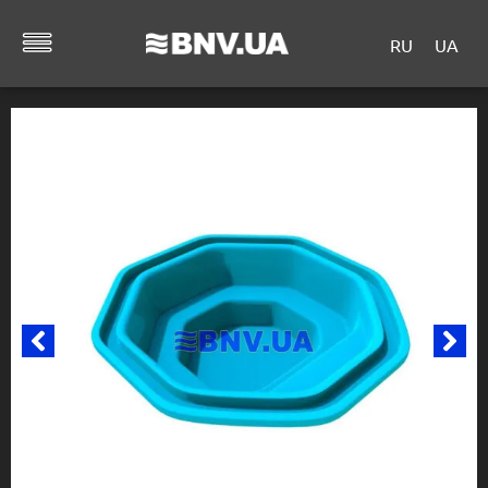
RU
UA