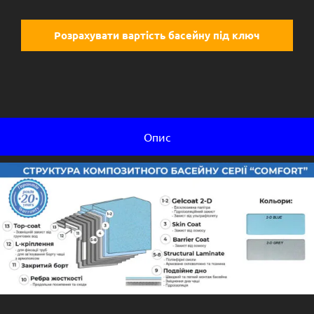
Розрахувати вартість басейну під ключ
Опис