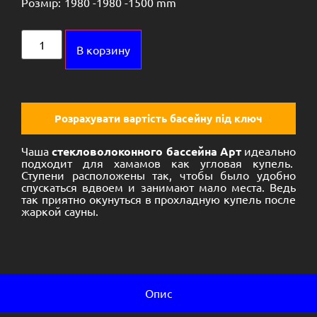
Розмір:
1980 -
1980 -
1500 mm
Alternative:
В корзину
Розрахувати вартість басейну під ключ
Чаша
стекловолоконного бассейна Арт
идеально
подходит для хамамов как угловая купель.
Ступени расположены так, чтобы было удобно
спускаться вдвоем и занимают мало места. Ведь
так приятно окунуться в прохладную купель после
жаркой сауны.
Опис