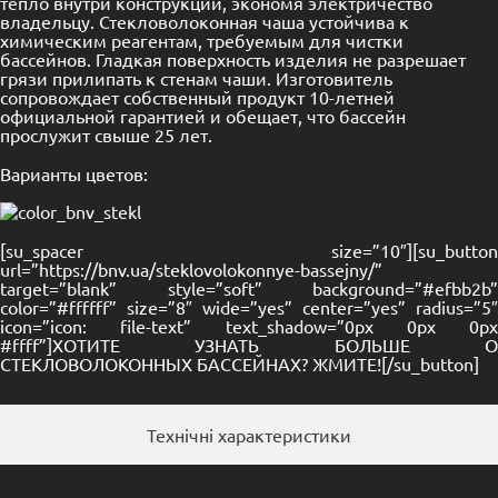
тепло внутри конструкции, экономя электричество
владельцу. Стекловолоконная чаша устойчива к
химическим реагентам, требуемым для чистки
бассейнов. Гладкая поверхность изделия не разрешает
грязи прилипать к стенам чаши. Изготовитель
сопровождает собственный продукт 10-летней
официальной гарантией и обещает, что бассейн
прослужит свыше 25 лет.
Варианты цветов:
[su_spacer size=”10″][su_button
url=”https://bnv.ua/steklovolokonnye-bassejny/”
target=”blank” style=”soft” background=”#efbb2b”
color=”#ffffff” size=”8″ wide=”yes” center=”yes” radius=”5″
icon=”icon: file-text” text_shadow=”0px 0px 0px
#ffff”]ХОТИТЕ УЗНАТЬ БОЛЬШЕ О
СТЕКЛОВОЛОКОННЫХ БАССЕЙНАХ? ЖМИТЕ![/su_button]
Технічні характеристики