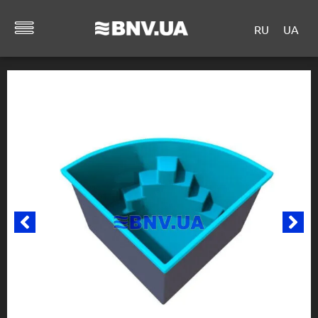
RU
UA