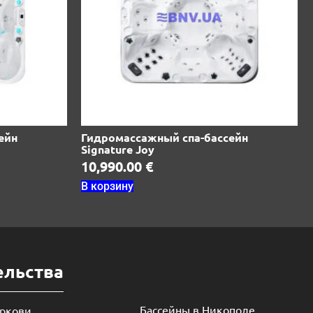
ейн
Гидромассажный спа-бассейн
Signature Joy
10,990.00
€
В корзину
ельства
Бассейны в Никополе
еркови