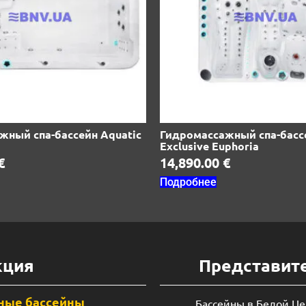
жный спа-бассейн Aquatic
Гидромассажный спа-басс
Exclusive Euphoria
€
14,890.00
€
Подробнее
кция
Представит
ные бассейны
Бассейны в Белой Ц