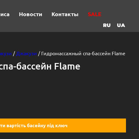
виса
Новости
Контакты
SALE
RU
UA
кузи
/
Джакузи
/ Гидромассажный спа-бассейн Flame
па-бассейн Flame
ти вартість басейну під ключ