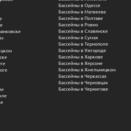
Бассейны в Одессе
Бассейны в Матвееве
Бассейны в Полтаве
е
Бассейны в Ровно
ье
Бассейны в Славянске
ранковске
Бассейны в Сумах
ом
Бассейны в Тернополе
Бассейны в Ужгороде
ицком
Бассейны в Харкове
ске
Бассейны в Херсоне
уге
Бассейны в Хмельницком
оге
Бассейны в Черкассах
Бассейны в Черновцах
Бассейны в Чернигове
ле
оле
ве