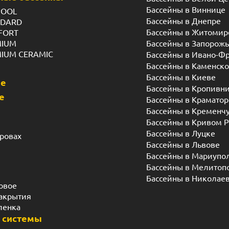
Бассейны в Виннице
POOL
Бассейны в Днепре
NDARD
Бассейны в Житомир
FORT
MIUM
Бассейны в Запорож
MIUM CERAMIC
Бассейны в Ивано-Ф
Бассейны в Каменск
Бассейны в Киеве
ые
Бассейны в Кропивн
е
Бассейны в Краматор
Бассейны в Кременч
Бассейны в Кривом Р
Бассейны в Луцке
дровах
Бассейны в Львове
Бассейны в Мариупо
Бассейны в Мелитоп
Бассейны в Николае
овое
акрытия
ленка
 системы