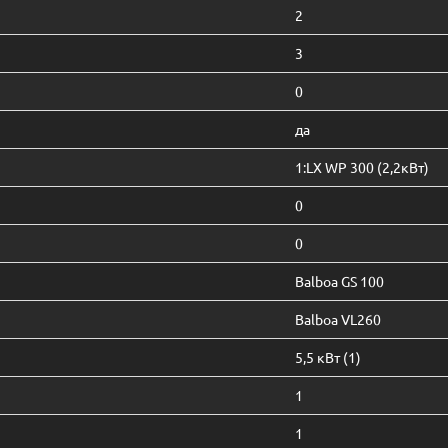
2
3
0
да
1:LX WP 300 (2,2кВт)
0
0
Balboa GS 100
Balboa VL260
5,5 кВт (1)
1
1