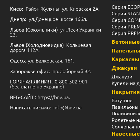
Серия ECO
Район Жуляны, ул. Киевская 2А.
Киев:
Серия STA
ул.Донецкое шоссе 166л.
Днепр:
Серия COM
Серия PRE
ул.Леси Украинки
Львов (Сокольники)
Серия PRE
23.
Бетонные
Кольцевая
Львов (Холодновидка)
дорога 112А.
Панельн
Каркасны
ул. Балковская, 161.
Одесса
Джакузи
пр.Соборный 92.
Запорожье офис:
Джакузи
: 0-800-502-901
ГОРЯЧАЯ ЛИНИЯ
Купели на 
(бесплатно по Украине)
Накрытия
: https://bnv.ua.
ВЕБ-САЙТ
Батутное
Павильоны
info@bnv.ua
Написать письмо:
Поливинил
Ролетные н
Солярная п
Навесные