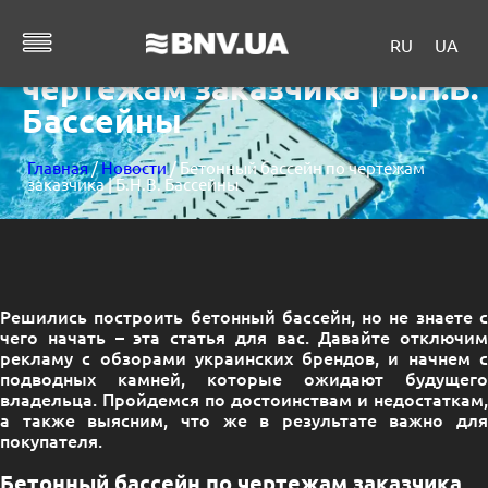
RU
UA
Бетонный бассейн по
чертежам заказчика | Б.Н.В.
Бассейны
Главная
/
Новости
/ Бетонный бассейн по чертежам
заказчика | Б.Н.В. Бассейны
Решились построить бетонный бассейн, но не знаете с
чего начать – эта статья для вас. Давайте отключим
рекламу с обзорами украинских брендов, и начнем с
подводных камней, которые ожидают будущего
владельца. Пройдемся по достоинствам и недостаткам,
а также выясним, что же в результате важно для
покупателя.
Бетонный бассейн по чертежам заказчика