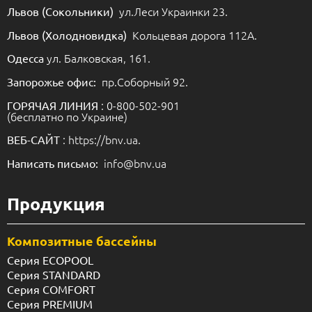
Продукция
Композитные бассейны
Серия ECOPOOL
Серия STANDARD
Серия COMFORT
Серия PREMIUM
Серия PREMIUM CERAMIC
Бетонные
Панельные
Каркасные
Джакузи
Джакузи
Купели на дровах
Накрытия
Батутное