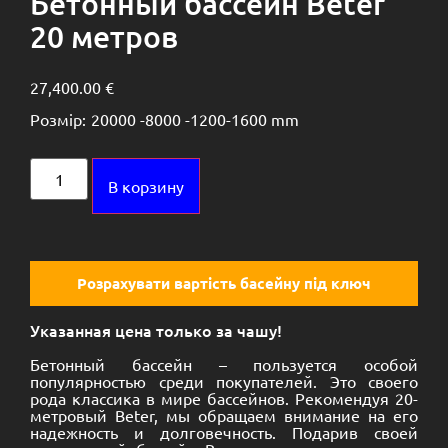
Розрахувати вартість басейну під ключ
Указанная цена только за чашу!
Бетонный бассейн – пользуется особой
популярностью среди покупателей. Это своего
рода классика в мире бассейнов. Рекомендуя 20-
метровый Beter, мы обращаем внимание на его
надежность и долговечность. Подарив своей
семье такой бассейн Вы на протяжении многих
лет будете уверены в его качестве и не будете
лишний раз тратится на ремонтные работы.
Опис
[su_spacer size=”10″][su_button url=”https://bnv.ua/bassejny-
betonnye/” target=”blank” style=”soft”