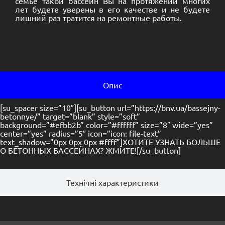
background=”#efbb2b” color=”#ffffff” size=”8″ wide=”yes”
center=”yes” radius=”5″ icon=”icon: file-text”
text_shadow=”0px 0px 0px #ffff”]ХОТИТЕ УЗНАТЬ БОЛЬШЕ
О БЕТОННЫХ БАССЕЙНАХ? ЖМИТЕ![/su_button]
Технічні характеристики
Похожие товары