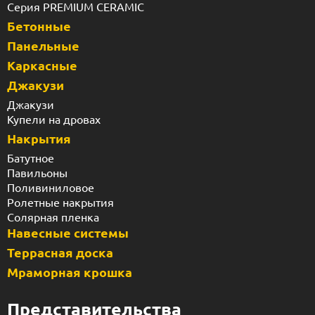
Павильоны
Поливиниловое
Ролетные накрытия
Солярная пленка
Навесные системы
Террасная доска
Мраморная крошка
Представительства
Бассейны в Белой Церкови
Бассейны в Виннице
Бассейны в Днепре
Бассейны в Житомире
Бассейны в Запорожье
Бассейны в Ивано-Франковске
Бассейны в Каменском
Бассейны в Киеве
Бассейны в Кропивницком