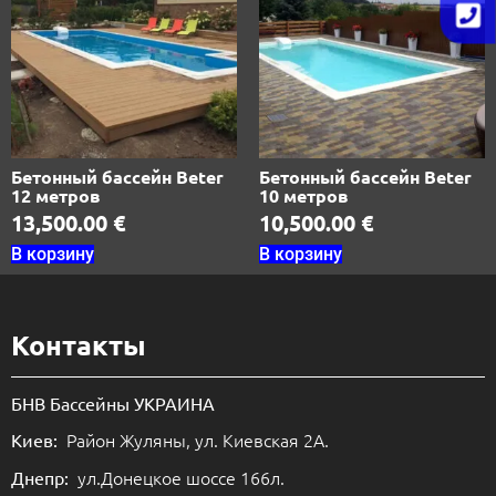
Контакты
БНВ Бассейны УКРАИНА
Район Жуляны, ул. Киевская 2А.
Киев:
ул.Донецкое шоссе 166л.
Днепр:
ул.Леси Украинки 23.
Львов (Сокольники)
Кольцевая дорога 112А.
Львов (Холодновидка)
ул. Балковская, 161.
Одесса
пр.Соборный 92.
Запорожье офис:
: 0-800-502-901
ГОРЯЧАЯ ЛИНИЯ
(бесплатно по Украине)
: https://bnv.ua.
ВЕБ-САЙТ
info@bnv.ua
Написать письмо: