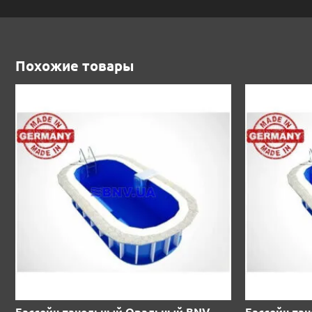
Похожие товары
Бассейн панельный Овальный BNV-
Бассейн па