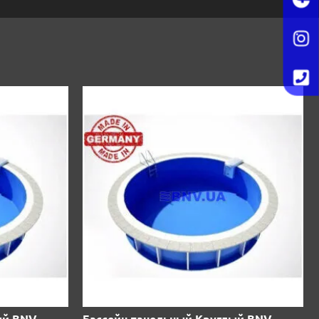
ый BNV-
Бассейн панельный Круглый BNV-