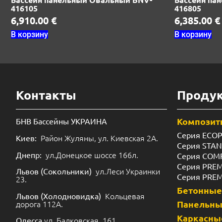
416105
416805
6,910.00
€
6,385.00
€
В корзину
В корзину
Контакты
Проду
Композит
БНВ Бассейны УКРАИНА
Серия ECO
Район Жуляны, ул. Киевская 2А.
Киев:
Серия STA
ул.Донецкое шоссе 166л.
Днепр:
Серия COM
Серия PRE
ул.Леси Украинки
Львов (Сокольники)
Серия PRE
23.
Бетонные
Кольцевая
Львов (Холодновидка)
дорога 112А.
Панельн
Каркасны
ул. Балковская, 161.
Одесса