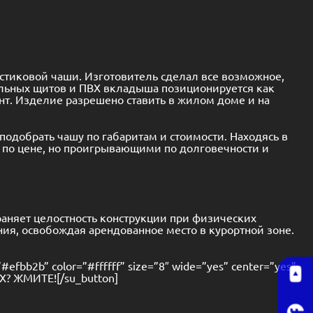
астиковой чаши. Изготовитель сделал все возможное,
альных щитов и ПВХ вкладыша позиционируется как
нт. Изделие разрешено ставить в жилом доме и на
одобрать чашу по габаритам и стоимости. Находясь в
по цене, но проигрывающими по долговечности и
аняет целостность конструкции при физических
ия, освобождая арендованное место в курортной зоне.
”#efbb2b” color=”#ffffff” size=”8″ wide=”yes” center=”yes”
Х? ЖМИТЕ![/su_button]