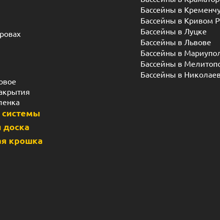
Бассейны в Кременч
Бассейны в Кривом Р
Бассейны в Луцке
дровах
Бассейны в Львове
Бассейны в Мариупо
Бассейны в Мелитоп
Бассейны в Николае
овое
акрытия
ленка
 системы
 доска
я крошка