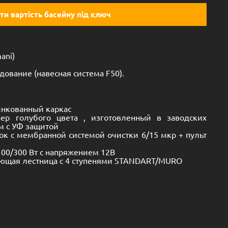
ти вартість басейну під ключ
ani)
дование (навесная система F50).
инкованный каркас
нер голубого цвета , изготовленный в заводских
м с УФ защитой
ок с мембранной системой очистки 6/15 мкр + пульт
100/300 Вт с напряжением 12В
еющая лестница с 4 ступенями STANDART/MURO