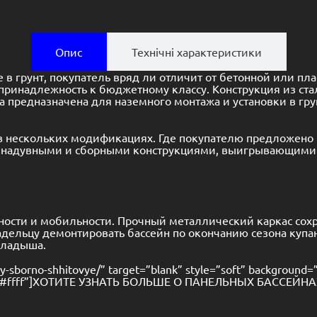
Опис
Технічні характеристики
в грунт, покупатель вряд ли отличит от бетонной или пл
принадлежность к бюджетному классу. Конструкция из ст
 предназначена для наземного монтажа и установки в гру
 нескольких модификациях. Где покупателю предложено п
с надувными и сборными конструкциями, выигрывающими 
ости и мобильности. Прочный металлический каркас сохр
дельцу демонтировать бассейн по окончанию сезона купан
кладыша.
ny-sborno-shhitovye/” target=”blank” style=”soft” background=
px 0px #ffff”]ХОТИТЕ УЗНАТЬ БОЛЬШЕ О ПАНЕЛЬНЫХ БАССЕЙНА