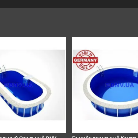
нельный Овальный BNV-
Бассейн панельный Кругл