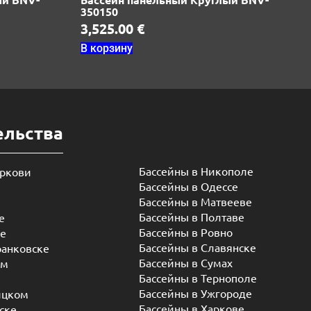
350150
3,525.00
€
В корзину
ельства
Бассейны в Никополе
еркови
Бассейны в Одессе
Бассейны в Матвееве
Бассейны в Полтаве
е
Бассейны в Ровно
ье
Бассейны в Славянске
ранковске
Бассейны в Сумах
ом
Бассейны в Тернополе
Бассейны в Ужгороде
ицком
Бассейны в Харкове
ске