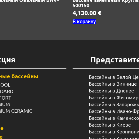
500150
4,130.00
€
В корзину
кция
Представит
ные бассейны
Бассейны в Белой Ц
Бассейны в Виннице
POOL
Бассейны в Днепре
NDARD
Бассейны в Житомир
FORT
MIUM
Бассейны в Запорож
MIUM CERAMIC
Бассейны в Ивано-Ф
Бассейны в Каменск
Бассейны в Киеве
ые
Бассейны в Кропивн
е
Бассейны в Краматор