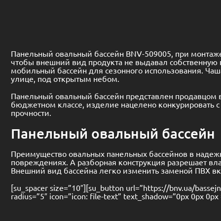
Панельный овальный бассейн BNV-509005, при монтаже 
чтобы внешний вид продукта не выдавал собственную 
мобильный бассейн для сезонного использования. Чаша
улице, под открытым небом.
Панельный овальный бассейн представлен продавцом в
бюджетном классе, изделие нацелено конкурировать 
прочности.
Панельный овальный бассейн
Преимущество овальных панельных бассейнов в надежн
повреждениях. А разборная конструкция разрешает вла
Внешний вид бассейна легко изменить заменой ПВХ в
[su_spacer size=”10″][su_button url=”https://bnv.ua/bassej
radius=”5″ icon=”icon: file-text” text_shadow=”0px 0