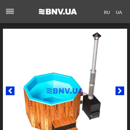
RU
UA