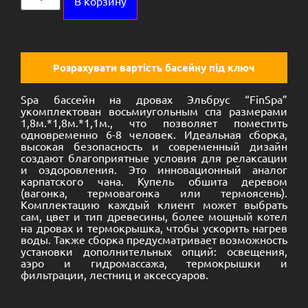
В корзину
Розрахувати вартість басейну під ключ
Spa бассейн на дровах Эльбрус “FinSpa”
укомплектован восьмиугольным спа размерами
1,8м.*1,8м.*1,1м., что позволяет поместить
одновременно 6-8 человек. Идеальная сборка,
высокая безопасность и современный дизайн
создают благоприятные условия для релаксации
и оздоровления. Это инновационный аналог
карпатского чана. Купель обшита деревом
(вагонка, термовагонка или термоясень).
Комплектацию каждый клиент может выбрать
сам, цвет и тип древесины, более мощный котел
на дровах и термокрышка, чтобы ускорить нагрев
воды. Также сборка предусматривает возможность
установки дополнительных опций: освещения,
аэро и гидромассажа, термокрышки и
фильтрации, лестниц и аксессуаров.