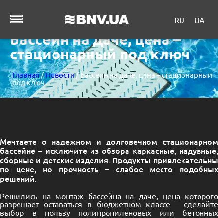
RU
UA
Бассейн на даче, цена –
стационарный под ключ
Главная
/
Новости
/ Бассейн на даче, цена – стационарный
под ключ
Мечтаете о надежном и долговечном стационарном
бассейне – исключите из обзора каркасные, надувные,
сборные и детские изделия. Продукты привлекательны
по цене, но прочность – слабое место подобных
решений.
Решились на монтаж бассейна на даче, цена которого
разрешает оставаться в бюджетном классе – сделайте
выбор в пользу полипропиленовых или бетонных