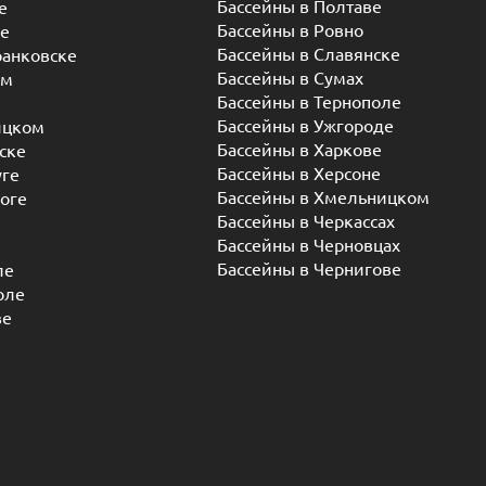
Бассейны в Полтаве
е
Бассейны в Ровно
ье
Бассейны в Славянске
ранковске
Бассейны в Сумах
ом
Бассейны в Тернополе
Бассейны в Ужгороде
ицком
Бассейны в Харкове
ске
Бассейны в Херсоне
уге
Бассейны в Хмельницком
оге
Бассейны в Черкассах
Бассейны в Черновцах
Бассейны в Чернигове
ле
оле
ве