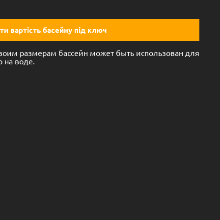
ти вартість басейну під ключ
своим размерам бассейн может быть использован для
 на воде.