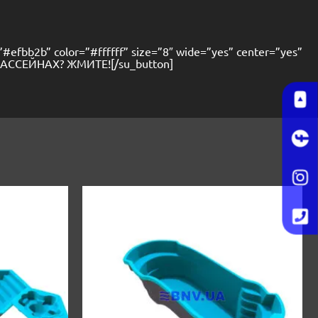
=”#efbb2b” color=”#ffffff” size=”8″ wide=”yes” center=”yes”
 БАССЕЙНАХ? ЖМИТЕ![/su_button]