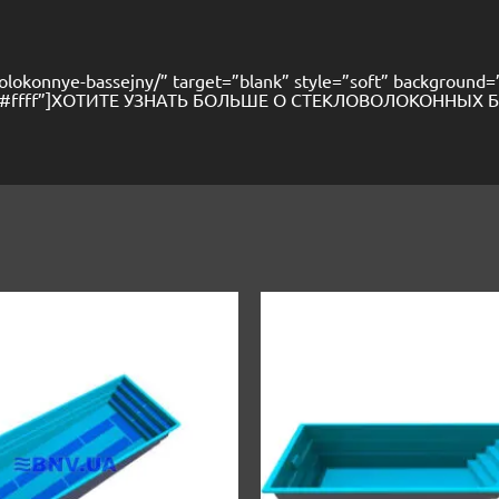
volokonnye-bassejny/” target=”blank” style=”soft” background
0px 0px #ffff”]ХОТИТЕ УЗНАТЬ БОЛЬШЕ О СТЕКЛОВОЛОКОННЫХ