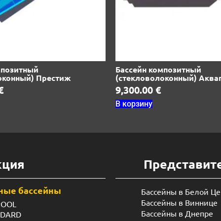
мпозитный
Бассейн композитный
оконный) Престиж
(стекловолоконный) Аква
€
9,300.00
€
В корзину
кция
Представит
ные бассейны
Бассейны в Белой Ц
Бассейны в Виннице
POOL
Бассейны в Днепре
NDARD