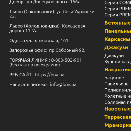
ул.Донецкое шоссе 166л.
Днепр:
Серия COM
Серия PRE
ул.Леси Украинки
Львов (Сокольники)
Серия PRE
23.
Бетонные
Кольцевая
Львов (Холодновидка)
дорога 112А.
Панельн
Каркасны
ул. Балковская, 161.
Одесса
Джакузи
пр.Соборный 92.
Запорожье офис:
Джакузи
: 0-800-502-901
ГОРЯЧАЯ ЛИНИЯ
Купели на 
(бесплатно по Украине)
Накрытия
: https://bnv.ua.
ВЕБ-САЙТ
Батутное
Павильоны
info@bnv.ua
Написать письмо:
Поливинил
Ролетные н
Солярная п
Навесные
Террасная
Мраморна