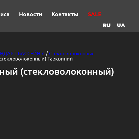
виса
Новости
Контакты
SALE
RU
UA
АНДАРТ БАССЕЙНЫ
/
Стекловолоконные
(стекловолоконный) Тарквиний
тный (стекловолоконный)