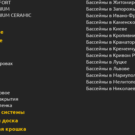
Бассейны в Житомир
FORT
MIUM
Бассейны в Запорож
MIUM CERAMIC
Бассейны в Ивано-Ф
Бассейны в Каменск
Бассейны в Киеве
ые
Бассейны в Кропивн
е
Бассейны в Краматор
Бассейны в Кременч
Бассейны в Кривом Р
Бассейны в Луцке
дровах
Бассейны в Львове
Бассейны в Мариупо
Бассейны в Мелитоп
Бассейны в Николае
овое
акрытия
ленка
 системы
 доска
я крошка