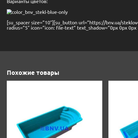
Варианты цветов:
[su_spacer size=”10″][su_button url=”https://bnv.ua/steklo
radius=”5″ icon=”icon: file-text” text_shadow=”0px 
Похожие товары