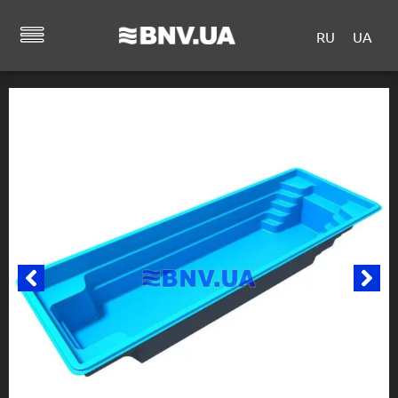
RU
UA