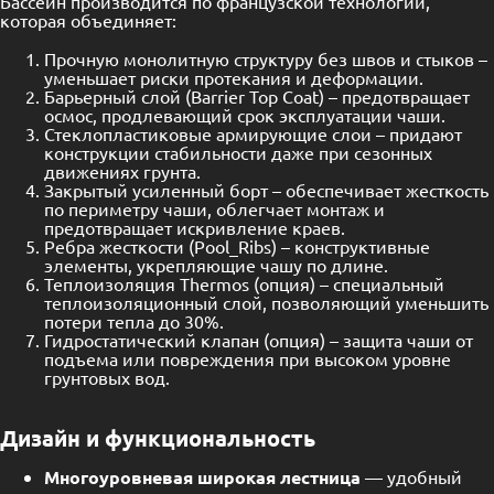
Бассейн производится по французской технологии,
которая объединяет:
Прочную монолитную структуру без швов и стыков –
уменьшает риски протекания и деформации.
Барьерный слой (Barrier Top Coat) – предотвращает
осмос, продлевающий срок эксплуатации чаши.
Стеклопластиковые армирующие слои – придают
конструкции стабильности даже при сезонных
движениях грунта.
Закрытый усиленный борт – обеспечивает жесткость
по периметру чаши, облегчает монтаж и
предотвращает искривление краев.
Ребра жесткости (Pool_Ribs) – конструктивные
элементы, укрепляющие чашу по длине.
Теплоизоляция Thermos (опция) – специальный
теплоизоляционный слой, позволяющий уменьшить
потери тепла до 30%.
Гидростатический клапан (опция) – защита чаши от
подъема или повреждения при высоком уровне
грунтовых вод.
Дизайн и функциональность
Многоуровневая широкая лестница
— удобный