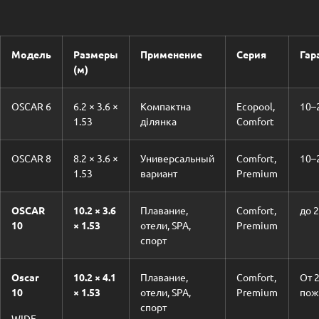
Модель
Р
а
зм
е
р
ы
Применение
Сер
ия
Гар
(м)
OSCAR 6
6.2 × 3.6 ×
Компактна
Ecopool,
10–
1.53
ділянка
Comfort
OSCAR 8
8.2 × 3.6 ×
Универсальный
Comfort,
10–
1.53
вариант
Premium
OSCAR
10.2 × 3.6
Плавание,
Comfort,
до 2
10
× 1.53
отели, SPA,
Premium
спорт
Oscar
10.2 ×
4.
1
Плавание,
Comfort,
От 2
10
× 1.53
отели, SPA,
Premium
пож
спорт
WIDE