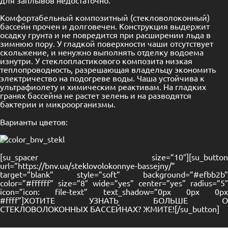
Комфортабельный композитный (стекловолоконный)
бассейн прочен и долговечен. Конструкция выдержит
осадку грунта и не повредится при расширении льда в
зимнюю пору. У гладкой поверхности чаши отсутствует
скольжение, и ненужно выполнять отделку водоема
изнутри. У стеклопластикового композита низкая
теплопроводность, разрешающая владельцу экономить
электричество на подогреве воды. Чаша устойчива к
ультрафиолету и химическим реактивам. На гладких
гранях бассейна не растет зелень и на разводятся
бактерии и микроорганизмы.
Варианты цветов:
[su_spacer size=”10″][su_button
url=”https://bnv.ua/steklovolokonnye-bassejny/”
target=”blank” style=”soft” background=”#efbb2b”
color=”#ffffff” size=”8″ wide=”yes” center=”yes” radius=”5″
icon=”icon: file-text” text_shadow=”0px 0px 0px
#ffff”]ХОТИТЕ УЗНАТЬ БОЛЬШЕ О
СТЕКЛОВОЛОКОННЫХ БАССЕЙНАХ? ЖМИТЕ![/su_button]