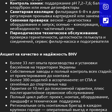
Контроль химии
: поддержание рН 7,2–7,6; баланс
хлор/бром или иные дезинфекторы
Санитарная изоляция
: фильтрация 6–8 ч в день,
регулярная промывка картриджей или замена песка
Сезонная проверка
: весной – диагностика
оборудования и запуск; осенью – консервация, при
необходимости – частичный слив
Периодическое техническое обслуживание
:
проверка герметичности, целостности гелькоута и
соединений, сервис фильтр‑насоса и подогревателя
Акцент на качество и надёжность BNV
Более 33 лет опыта производства и установки
бассейнов на территории Украины
Собственные заводы и полный контроль всех стадий:
от проектирования до монтажа
Более 300 моделей в ассортименте: от СПА и
семейных до спортивных чаш
Гарантия от 10 лет до пожизненой гарантии, плюс
послегарантийное сервисное обслуживание
Полный цикл работ: проект, монтаж, оборудование,
ландшафт и техническая поддержка
Региональная сеть монтажных бригад в каждом
крупном городе — оперативный выезд и проверка