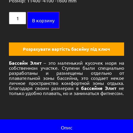
Розмір:
11400 -
4100 -
1600 mm
Alternative:
В корзину
Розрахувати вартість басейну під ключ
Бассейн Элит
– это маленький кусочек моря на
собственном участке. Ступени были специально
разработаны и размещены отдельно от
плавательной зоны бассейна, это создает некое
личное пространство комфортной зоны отдыха.
Благодаря своим размерам в
бассейне Элит
не
только удобно плавать, но и заниматься фитнесом.
Опис