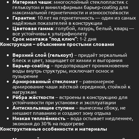
Материал чаши
: многослойный стеклопластик с
гелькоутом и винилэфирным барьер‑coating для
максимальной герметичности и износостойкости
Гарантия
: 10 лет на герметичность — один из самых
надёжных показателей в конструкции
Цветовая гамма
: голубой, лазурь, белый, кварц —
все устойчивы к ультрафиолету
Срок монтажа “под ключ”
: 1-2 дня
Конструкция – объяснение простыми словами
Верхний слой (гелькоут)
– придаёт зеркальный
блеск и цвет, защищает от химии и выгорания
Барьер‑coating
– предотвращает проникновение
воды внутрь структуры, исключает осмос и
пузырение
Армированный стекломат
– равномерное
армирование чаши жёсткой серединой, стойкой к
нагрузкам
Рёбра жёсткости
– встроены в конструкцию для
устойчивости при установке и эксплуатации
Антискользящие ступени
– вынесены сбоку, не
мешают плаванию и создают зону отдыха
Низкая теплоёмкость
– вода остывает медленнее,
экономя до 30 % на подогреве
Конструктивные особенности и материалы