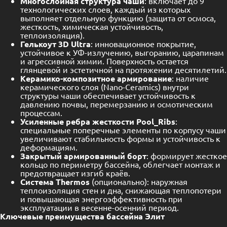
Многослойная структура чаши
: включает до 9
технологических слоев, каждый из которых
выполняет отдельную функцию (защита от осмоса,
жесткость, химическая устойчивость,
теплоизоляция).
Гелькоут 3D Ultra
: инновационное покрытие,
устойчивое к УФ-излучению, выгоранию, царапинам
и агрессивной химии. Поверхность остается
глянцевой и эстетичной на протяжении десятилетий.
Керамико-композитное армирование
: наличие
керамического слоя (Nano-Ceramics) внутри
структуры чаши обеспечивает устойчивость к
давлению почвы, перемерзанию и осмотическим
процессам.
Усиленные ребра жесткости Pool_Ribs
:
специальные поперечные элементы по корпусу чаши
увеличивают стабильность формы и устойчивость к
деформациям.
Закрытый армированный борт
: формирует жесткое
кольцо по периметру бассейна, облегчает монтаж и
предотвращает изгиб краёв.
Система Thermos
(опционально): наружная
теплоизоляция стен и дна, снижающая теплопотери
и повышающая энергоэффективность при
эксплуатации в весенне-осенний период.
Ключевые преимущества бассейна Элит