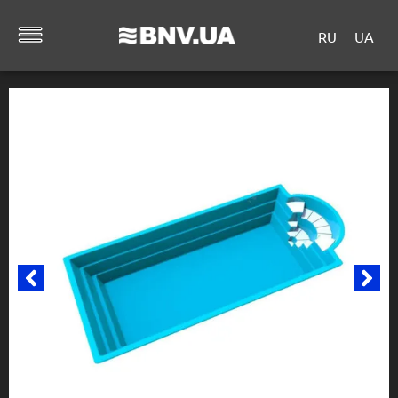
RU
UA