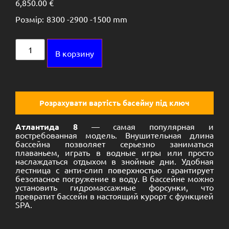
6,850.00
€
Розмір:
8300 -
2900 -
1500 mm
Alternative:
В корзину
Розрахувати вартість басейну під ключ
Атлантида 8
— самая популярная и
востребованная модель. Внушительная длина
бассейна позволяет серьезно заниматься
плаваньем, играть в водные игры или просто
наслаждаться отдыхом в знойные дни. Удобная
лестница с анти-слип поверхностью гарантирует
безопасное погружение в воду. В бассейне можно
установить гидромассажные форсунки, что
превратит бассейн в настоящий курорт с функцией
SPA.