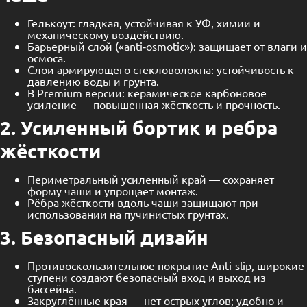
Гелькоут: гладкая, устойчивая к УФ, химии и
механическому воздействию.
Барьерный слой («anti‑osmotic»): защищает от влаги и
осмоса.
Слои армирующего стекловолокна: устойчивость к
давлению воды и грунта.
В Premium версии: керамическое карбоновое
усиление — повышенная жёсткость и прочность.
2. Усиленный бортик и ребра
жёсткости
Периметральный усиленный край — сохраняет
форму чаши и упрощает монтаж.
Рёбра жёсткости вдоль чаши защищают при
использовании на пучинистых грунтах.
3. Безопасный дизайн
Противоскользительное покрытие Anti-slip, широкие
ступени создают безопасный вход и выход из
бассейна.
Закруглённые края — нет острых углов; удобно и