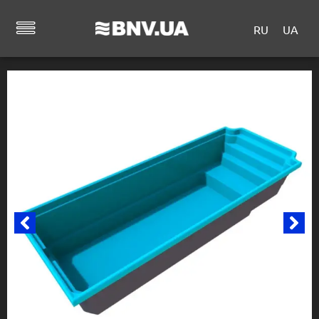
RU
UA