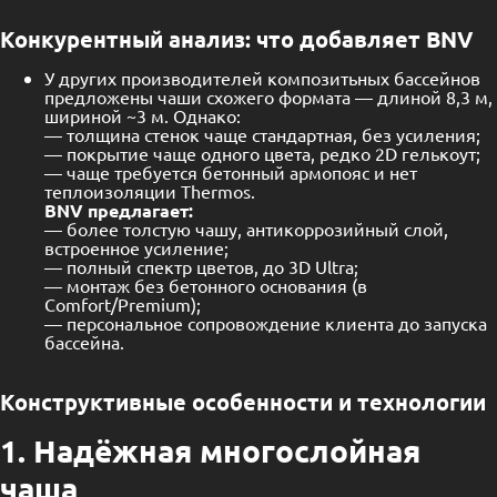
Конкурентный анализ: что добавляет BNV
У других производителей композитьных бассейнов
предложены чаши схожего формата — длиной 8,3 м,
шириной ~3 м. Однако:
— толщина стенок чаще стандартная, без усиления;
— покрытие чаще одного цвета, редко 2D гелькоут;
— чаще требуется бетонный армопояс и нет
теплоизоляции Thermos.
BNV предлагает:
— более толстую чашу, антикоррозийный слой,
встроенное усиление;
— полный спектр цветов, до 3D Ultra;
— монтаж без бетонного основания (в
Comfort/Premium);
— персональное сопровождение клиента до запуска
бассейна.
Конструктивные особенности и технологии
1. Надёжная многослойная
чаша