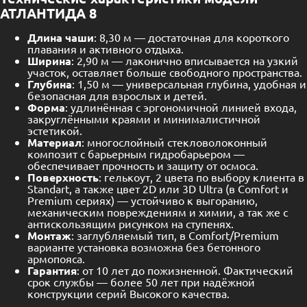
АТЛАНТИДА 8
Длина чаши
: 8,30 м — достаточная для короткого
плавания и активного отдыха.
Ширина
: 2,90 м — лаконично вписывается на узкий
участок, оставляет больше свободного пространства.
Глубина
: 1,50 м — универсальная глубина, удобная и
безопасная для взрослых и детей.
Форма
: удлинённая с эргономичной линией входа,
закруглёнными краями и минималистичной
эстетикой.
Материал
: многослойный стекловолоконный
композит с барьерным гидробарьером —
обеспечивает прочность и защиту от осмоса.
Поверхность
: гелькоут, 2 цвета по выбору клиента в
Standart, а также цвет 2D или 3D Ultra (в Comfort и
Premium сериях) — устойчиво к выгоранию,
механическим повреждениям и химии, а так же с
антискользящим рисунком на ступенях.
Монтаж
: заглубляемый тип, в Comfort/Premium
варианте установка возможна без бетонного
армопояса.
Гарантия
: от 10 лет до пожизненной. Фактический
срок службы — более 50 лет при надёжной
конструкции серий Высокого качества.