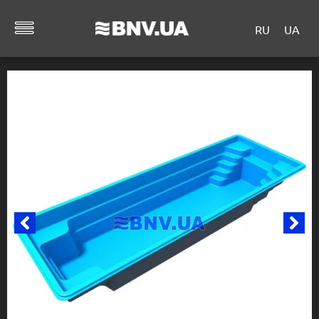
RU
UA