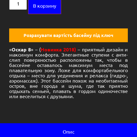
Alternative:
В корзину
Розрахувати вартість басейну під ключ
«
Оскар 8
» – (
Новинка 2018)
– приятный дизайн и
максимум комфорта. Элегантные ступени с анти-
слип поверхностью расположены так, чтобы в
бассейне оставалось максимум места под
плавательную зону. Ложе для комфортабельного
отдыха – место для уединения и релакса (гидро-,
аэромассаж). Этот бассейн похож на необитаемый
остров, вне города и шума, где так приятно
отдыхать семьей, плавать в гордом одиночестве
или веселиться с друзьями.
Опис