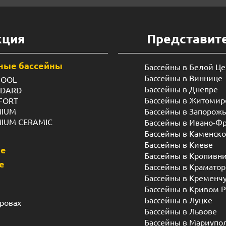
кция
Представит
ные бассейны
Бассейны в Белой Ц
Бассейны в Виннице
POOL
Бассейны в Днепре
NDARD
Бассейны в Житомир
FORT
MIUM
Бассейны в Запорож
MIUM CERAMIC
Бассейны в Ивано-Ф
Бассейны в Каменск
Бассейны в Киеве
ые
Бассейны в Кропивн
е
Бассейны в Краматор
Бассейны в Кременч
Бассейны в Кривом Р
Бассейны в Луцке
дровах
Бассейны в Львове
Бассейны в Мариупо