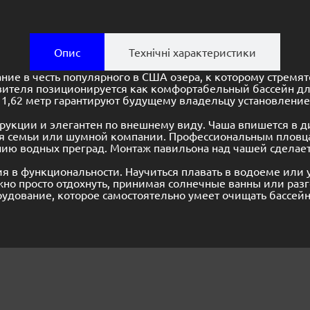
Опис
Технічні характеристики
ие в честь популярного в США озера, к которому стрем
вителя позиционируется как комфортабельный бассейн дл
о 1,62 метр гарантируют будущему владельцу установлени
укции и элегантен по внешнему виду. Чаша впишется в д
ля семьи или шумной компании. Профессиональным пловца
нию водных преград. Монтаж павильона над чашей сделает
 в функциональности. Научиться плавать в водоеме или 
но просто отдохнуть, принимая солнечные ванны или раз
дование, которое самостоятельно умеет очищать бассейн