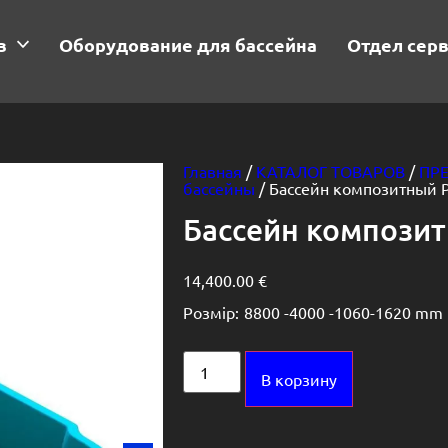
в
Оборудование для бассейна
Отдел сер
Главная
/
КАТАЛОГ ТОВАРОВ
/
ПР
бассейны
/ Бассейн композитный
Бассейн компози
14,400.00
€
Розмір:
8800 -
4000 -
1060-1620 mm
Alternative:
В корзину