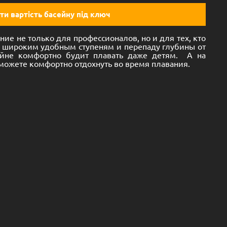
ти вартість басейну під ключ
ие не только для профессионалов, но и для тех, кто
я широким удобным ступеням и перепаду глубины от
ейне комфортно будит плавать даже детям. А на
сможете комфортно отдохнуть во время плавания.