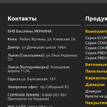
Контакты
Проду
Композит
БНВ Бассейны УКРАИНА
Серия ECO
Район Жуляны, ул. Киевская 2А.
Киев:
Серия STA
ул.Донецкое шоссе 166л.
Днепр:
Серия COM
Серия PRE
ул.Леси Украинки
Львов (Сокольники)
Серия PRE
23.
Бетонные
Кольцевая
Львов (Холодновидка)
дорога 112А.
Панельн
Каркасны
ул. Балковская, 161.
Одесса
Джакузи
пр.Соборный 92.
Запорожье офис:
Джакузи
: 0-800-502-901
ГОРЯЧАЯ ЛИНИЯ
Купели на 
(бесплатно по Украине)
Накрытия
: https://bnv.ua.
ВЕБ-САЙТ