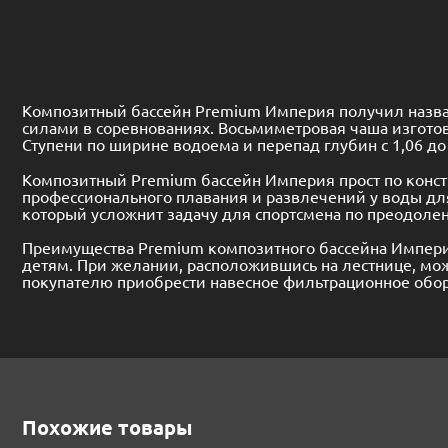
Композитный бассейн Premium Империя получил назван
силами в соревнованиях. Восьмиметровая чаша изгото
Ступени по ширине водоема и перепад глубин с 1,06 д
Композитный Premium бассейн Империя прост по констр
профессионального плавания и развлечений у воды д
который усложнит задачу для спортсмена по преодоле
Преимущества Premium композитного бассейна Империя
детям. При желании, расположившись на лестнице, мож
покупателю приобрести навесное фильтрационное обору
Похожие товары