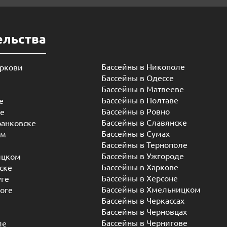
ельства
Бассейны в Никополе
еркови
Бассейны в Одессе
Бассейны в Матвееве
Бассейны в Полтаве
е
Бассейны в Ровно
ье
Бассейны в Славянске
ранковске
Бассейны в Сумах
ом
Бассейны в Тернополе
Бассейны в Ужгороде
ицком
Бассейны в Харкове
ске
Бассейны в Херсоне
уге
Бассейны в Хмельницком
оге
Бассейны в Черкассах
Бассейны в Черновцах
Бассейны в Чернигове
ле