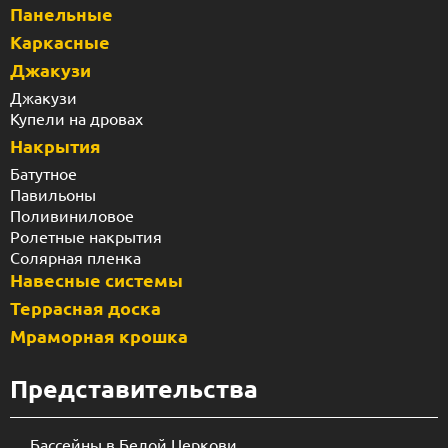
Панельные
Каркасные
Джакузи
Джакузи
Купели на дровах
Накрытия
Батутное
Павильоны
Поливиниловое
Ролетные накрытия
Солярная пленка
Навесные системы
Террасная доска
Мраморная крошка
Представительства
Бассейны в Белой Церкови