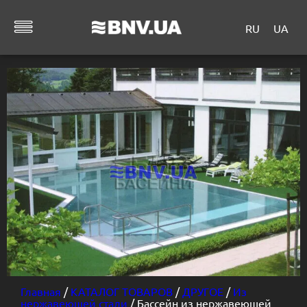
RU
UA
Главная
/
КАТАЛОГ ТОВАРОВ
/
ДРУГОЕ
/
Из
нержавеющей стали
/ Бассейн из нержавеющей