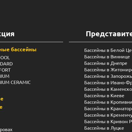
кция
Представит
ные бассейны
Бассейны в Белой Ц
Бассейны в Виннице
POOL
Бассейны в Днепре
NDARD
Бассейны в Житомир
FORT
MIUM
Бассейны в Запорож
MIUM CERAMIC
Бассейны в Ивано-Ф
Бассейны в Каменск
Бассейны в Киеве
ые
Бассейны в Кропивн
е
Бассейны в Краматор
Бассейны в Кременч
Бассейны в Кривом Р
Бассейны в Луцке
дровах