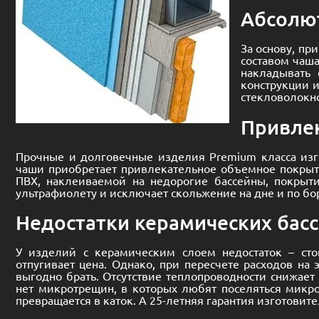
Абсолю
За основу, пр
составом чаш
накладывать 
конструкции 
стекловолокн
Привле
Прочные и долговечные изделия
Premium
класса изг
чаши приобретает привлекательное объемное покрыти
ПВХ, наклеиваемой на недорогие бассейны, покрыти
ультрафиолету и исключает скольжение на дне и по бо
Недостатки керамических бас
У изделий с керамическим слоем недостаток – сто
отпугивает цена. Однако, при пересчете расходов на
выгодно брать. Отсутствие теплопроводности снижает
нет микротрещин, в которых любят поселяться микр
превращается в каток. А 25-летняя гарантия изготовит