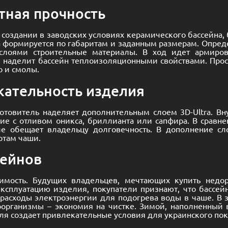
тная прочность
и создании в заводских условиях керамического бассейн
а формируется по габаритам и заданным размерам. Опред
слоями строительные материалы. В ход идет армиров
и наделит бассейн теплоизоляционными свойствами. П
о и смолы.
кательность изделия
отовитель наделяет дополнительным слоем 3D-Ultra. Вну
е с отливом оникса, бриллианта или сапфира. В сравне
е обещает владельцу долговечность. В дополнение сл
ртам чаши.
сейнов
имость. Будущих владельцев, мечтающих купить недор
 эксплуатацию изделия, покупатели признают, что бассе
 расходы электроэнергии для подогрева воды в чаше. В 
оорганизмы – экономия на чистке. Зимой, наполненный 
еля создает привлекательные условия для украинского пок