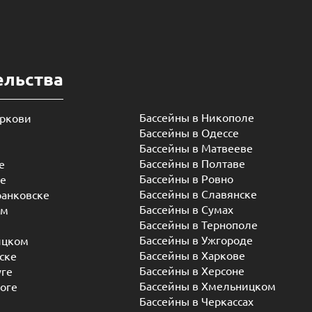
ельства
Бассейны в Никополе
еркови
Бассейны в Одессе
Бассейны в Матвееве
Бассейны в Полтаве
е
Бассейны в Ровно
ье
Бассейны в Славянске
ранковске
Бассейны в Сумах
ом
Бассейны в Тернополе
Бассейны в Ужгороде
ицком
Бассейны в Харкове
ске
Бассейны в Херсоне
уге
Бассейны в Хмельницком
оге
Бассейны в Черкассах