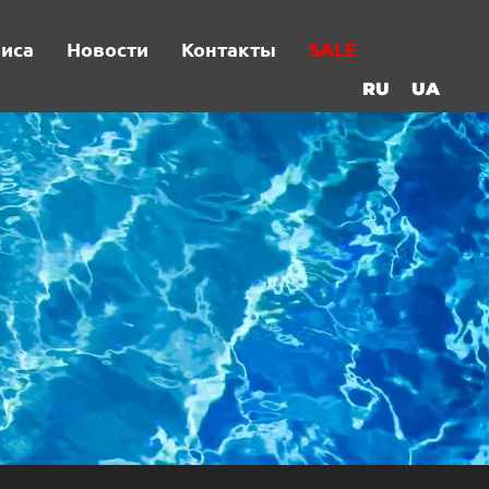
виса
Новости
Контакты
SALE
RU
UA