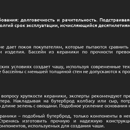
вания: долговечность и рачительность. Подстраивая
олгий срок эксплуатации, исчисляющийся десятилетиям
не дает покоя покупателям, которые пытаются сравнить
и изделия. Бассейн из керамики по прочности превос
дских условиях создает чашу, используя современные те
 бассейны с меньшей толщиной стен не допускаются к про
 вопросу хрупкости керамики, эксперты рекомендуют пре
стера. Накладывая на бутерброд колбасу или сыр, по
 длине зелень с овощами. Подобное усиление основания н
ерамики – подобный бутерброд, только компоненты в н
 Стремясь изготовить прочную и надежную конструкц
омпонентов, используемых для создания чаши.