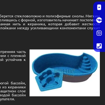
а, берется стекловолокно и полиэфирные смолы. Мягким
елившись с формой, изготовитель начинает постепенно
анная нить и керамика, которая добавит жесткости
рослойками между усиливающими компонентами служит
тренняя часть
нии с пленкой
ой устойчив к
огой бассейн,
йн из керамики
защитном слое
водой бассейн
упателя.