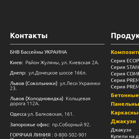
Контакты
Проду
Композит
БНВ Бассейны УКРАИНА
Серия ECO
Район Жуляны, ул. Киевская 2А.
Киев:
Серия STA
ул.Донецкое шоссе 166л.
Днепр:
Серия COM
Серия PRE
ул.Леси Украинки
Львов (Сокольники)
Серия PRE
23.
Бетонные
Кольцевая
Львов (Холодновидка)
дорога 112А.
Панельн
Каркасны
ул. Балковская, 161.
Одесса
Джакузи
пр.Соборный 92.
Запорожье офис:
Джакузи
: 0-800-502-901
ГОРЯЧАЯ ЛИНИЯ
Купели на 