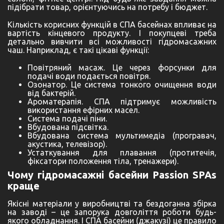
підібрати товар, орієнтуючись на потребу і бюджет.
Кількість корисних функцій в СПА басейнах впливає на
вартість кінцевого продукту. І покупцеві треба
детально вивчити всі можливості гідромасажних
чаш. Наприклад, є такі цікаві функції:
Повітряний масаж. Це через форсунки для
подачі води подається повітря.
Озонатор. Це система тонкого очищення води
від бактерій.
Ароматерапія. СПА підтримує можливість
використання ефірних масел.
Система подачі піни.
Вбудована підсвітка.
Вбудована система мультимедіа (програвач,
акустика, телевізор).
Устаткування для плавання (протитечія,
фіксатори положення тіла, тренажери).
Чому гідромасажні басейни Passion SPAs
краще
Якісні матеріали у виробництві та бездоганна збірка
на заводі – це запорука довголіття роботи будь-
якого обладнання. І СПА басейни (джакузі) це правило