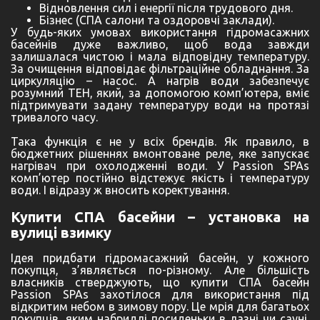
Відновлення сил і енергії після трудового дня.
Бізнес (СПА салони та оздоровчі заклади).
У будь-яких умовах використання гідромасажних
басейнів дуже важливо, щоб вода завжди
залишалася чистою і мала відповідну температуру.
За очищення відповідає фільтраційне обладнання. За
циркуляцію – насос. А нагрів води забезпечує
розумний ТЕН, який, за допомогою комп’ютера, вміє
підтримувати задану температуру води на протязі
тривалого часу.
Така функція є не у всіх брендів. Як правило, в
бюджетних рішеннях вмонтоване реле, яке запускає
нагрівач при охолодженні води. У Passion SPAs
комп’ютер постійно відстежує якість і температуру
води. І відразу ж вносить коректування.
Купити СПА басейни – установка на
вулиці взимку
Ідея придбати гідромасажний басейн, у кожного
покупця, з’являється по-різному. Але більшість
власників стверджують, що купити СПА басейн
Passion SPAs захотілося для використання під
відкритим небом в зимову пору. Це мрія для багатьох
покупців, яким набридлі посиденьки в лазні чи сауні.