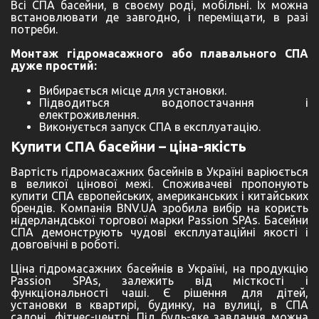
Всі СПА басейни, в своєму роді, мобільні. Їх можна
встановлювати де завгодно, і переміщати, в разі
потреби.
Монтаж гідромасажного або плавального СПА
дуже простий:
Вибирається місце для установки.
Підводиться водопостачання і
електроживлення.
Виконується запуск СПА в експлуатацію.
Купити СПА басейни – ціна-якість
Вартість гідромасажних басейнів в Україні варіюється
в великої цінової межі. Споживачеві пропонують
купити СПА європейських, американських і китайських
брендів. Компанія BNV.UA зробила вибір на користь
нідерландської торгової марки Passion SPAs. Басейни
СПА демонструють чудові експлуатаційні якості і
довговічні в роботі.
Ціна гідромасажних басейнів в Україні, на продукцію
Passion SPAs, залежить від місткості і
функціональності чаші. Є рішення для дітей,
установки в квартирі, будинку, на вулиці, в СПА
салоні, фітнес-центрі. Під будь-яке завдання можна