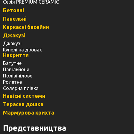
Серія PREMIUM CERAMIC
Бетонні
Панельні
Каркасні басейни
Джакузі
Джакузі
Купелі на дровах
Накриття
Батутне
Павільйони
Полівінілове
Ролетне
Солярна плівка
Навісні системи
Терасна дошка
Мармурова крихта
Представництва