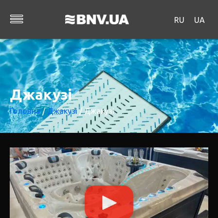
RU
UA
Джакузі
Головна
/
Джакузі
/ Джакузі