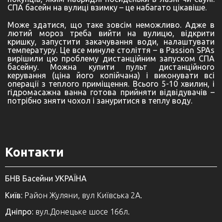
СПА басейн на вулиці взимку – це набагато цікавіше.
Може здатися, що таке зовсім неможливо. Адже в
лютий мороз треба вийти на вулицю, відкрити
кришку, запустити закачування води, налаштувати
температуру. Це все минуле століття – в Passion SPAs
вирішили цю проблему дистанційним запуском СПА
басейну. Можна купити пульт дистанційного
керування (ціна його копійчана) і виконувати всі
операції з теплого приміщення. Всього 5-10 хвилин, і
гідромасажна ванна готова прийняти відвідувачів –
потрібно зняти чохол і зануритися в теплу воду.
Контакти
БНВ Басейни УКРАЇНА
Київ:
Район Жуляни, вул Київська 2А.
Дніпро:
вул.Донецьке шосе 166л.