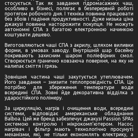
стосується. Так як завдання гідромасажних чаш,
особливо в бізнесі, полягає в безперервній роботі
протягом робочого дня. І техніка повинна працювати
без збоїв і падіння продуктивності. Дуже низька ціна
джакузі повинна насторожити покупця. Не можуть
автономні СПА з багатою електронною начинкою
коштувати дешево.
Виготовляються чаші СПА з акрилу, шляхом виливки
форми, в умовах заводу. Внутрішній шар басейну
покривають захисним шаром поліефірних смол.
Створюється гранично ковзаюча поверхня, на яку не
налипає сміття і грязь.
Зовнішня частина чаші закутується утеплювачем.
Його завдання – знизити теплопровідність СПА. Це
потрібно для збереження температури води
всередині СПА. Зовні йде декоративна відділка з
ударостійкого полімеру.
За циркуляцію, нагрів і очищення води, всередині
системи, відповідає американське обладнання
Balboa. Цей же бренд забезпечує джакузі Passion SPAs
системою контролю і мікрокомп’ютером. Насос,
нагрівач і фільтр мають технологічно просунуті
механізми, які, не тільки економлять електрику, а