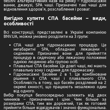
безліч альтернативних назв на ринку – гідромасажні
ванни, джакузі, SPA чаші. Призначені такі чаші для
відновлення здоров’я, розслаблення і розваг.
Вигідно купити СПА басейни – види,
особливості
Всі конструкції, представлені в Україні компанією
BNV.UA, можна умовно розділити на 3 групи:
СПА чаші для гідромасажних процедур. Це
негабаритні SPA, обладнані лежаками і
сидіннями. Призначені вони для прийняття
процедур в сидячому або лежачому положенні
однією людиною або групою осіб.
Плавальні СПА басейни. Це довгі чаші, які мають
плавальну зону і сидіння для гідромасажу.
Гідромасажні басейни 2 в 1. Це комбіноване
рішення з СПА чаші і плавального СПА.
Особливість в тому, що басейн розділений на 2
окремі ємності, що працюють незалежно один
від одного.
Вибір покупця безпосередньо залежить від двох
чинників – призначення і ціни. Чим більше за
розмірами СПА, тим він дорожчий, так як готовий
прийняти більше відвідувачів і значно функціональна.