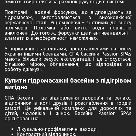
вміють її виробляти за рахунок руху води в системі.
Повітряні і водяні форсунки, що відповідають за
гідромасаж, виготовляються з високоякісної
нержавіючої сталі. Ущільнювачі – зі стійких до зносу
полімерів. Поломка або витік води повністю
виключені. До того ж, форсунки ще й антивандальні –
зламати їх з необережності неможливо.
У порівнянні з аналогами, представленими на ринку
України іншими брендами, СПА басейни Passion SPAs
мають більший ресурс експлуатації. І це стосується,
більшою мірою, обладнання, що відповідає за
роботу джакузі.
Купити гідромасажні басейни з підігрівом
вигідно
СПА басейн – це відновлення здоров’я та релакс,
відпочинок в колі друзів і розслаблення в гордій
самоті. Це унікальний комплекс для дорослих та
дітей, чоловіків і жінок. Басейни Passion SPAs
орієнтовані на:
Лікувально-профілактичні заходи.
Контрастний відпочинок.